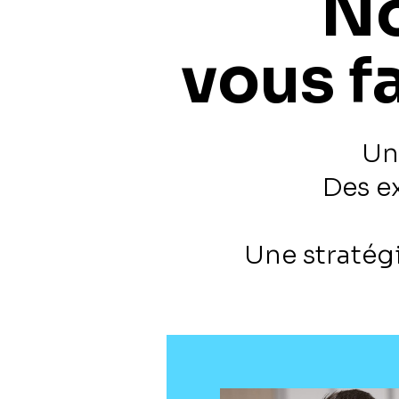
No
vous f
Un
Des e
Une stratég