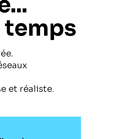
...
u temps
ée.
éseaux
et réaliste.