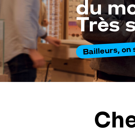
du m
Très 
Bailleurs, on 
Che