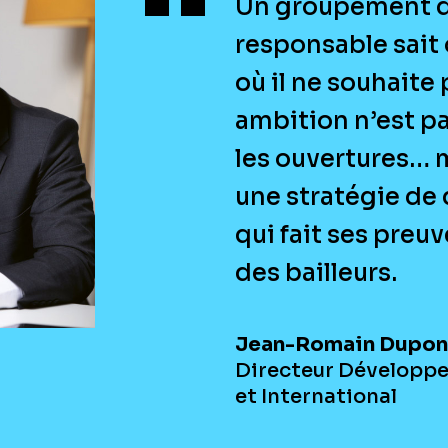
Un groupement d
responsable sait o
où il ne souhaite 
ambition n’est pa
les ouvertures… 
une stratégie d
qui fait ses preuv
des bailleurs.
Jean-Romain Dupon
Directeur Développ
et International