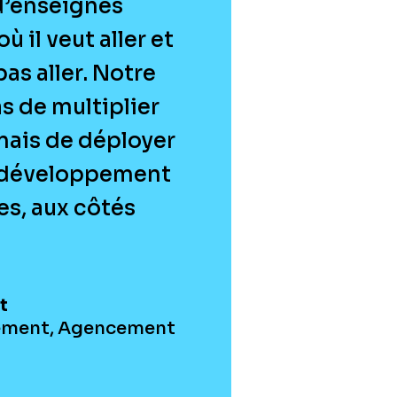
’enseignes
ù il veut aller et
pas aller. Notre
s de multiplier
mais de déployer
e développement
es, aux côtés
t
ement, Agencement