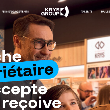
NOS ENGAGEMENTS
TALENTS
BAILL
che
iétaire
ccepte
 reçoive