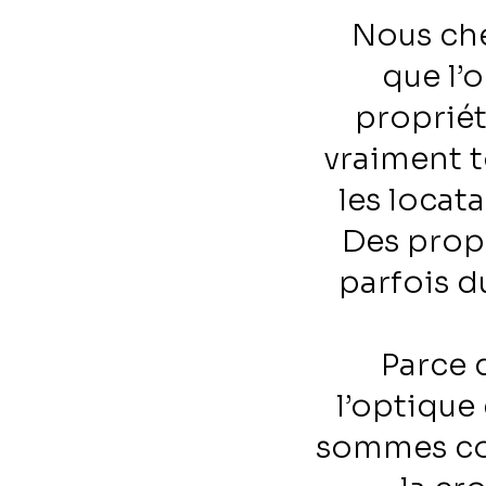
Nous che
que l’
propriét
vraiment t
les locata
Des propr
parfois d
Parce 
l’optique
sommes co