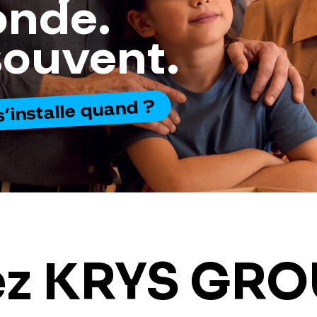
onde.
souvent.
s’installe quand ?
z KRYS GROU