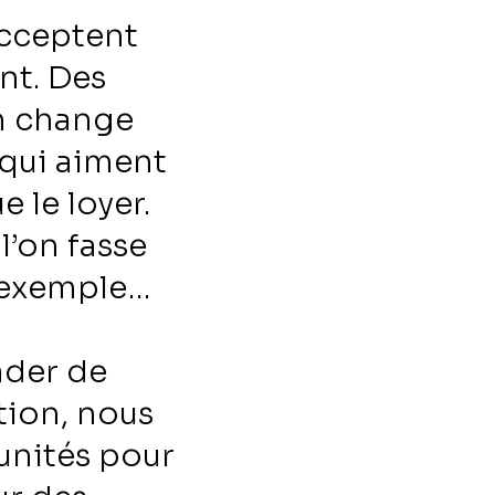
acceptent
nt. Des
on change
 qui aiment
e le loyer.
l’on fasse
r exemple…
ader de
tion, nous
nités pour