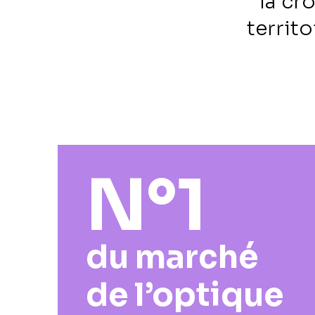
la cr
territo
N°1
du marché
de l’optique