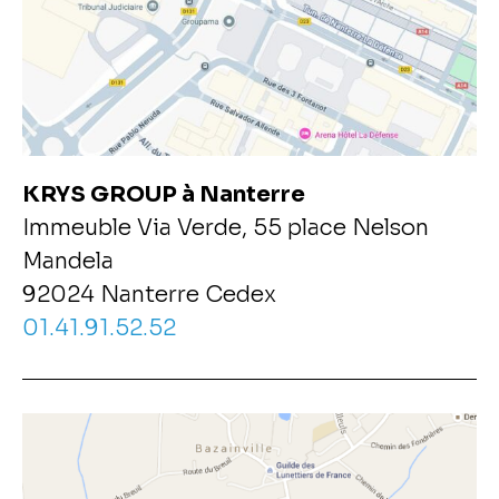
KRYS GROUP à Nanterre
Immeuble Via Verde, 55 place Nelson
Mandela
92024 Nanterre Cedex
01.41.91.52.52