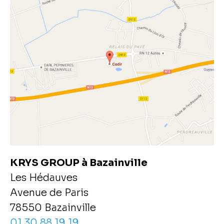
KRYS GROUP à Bazainville
Les Hédauves
Avenue de Paris
78550 Bazainville
01.30.88.19.19