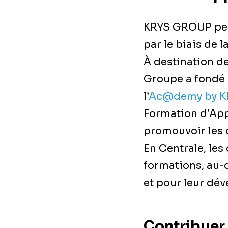
KRYS GROUP per
par le biais de 
À destination d
Groupe a fondé 
l’
Ac@demy by K
Formation d’App
promouvoir les c
En Centrale, le
formations, au-
et pour leur dé
Contribuer 