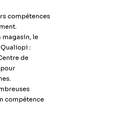
urs compétences
ement.
 magasin, le
Qualiopi :
 Centre de
 pour
nes.
nombreuses
 en compétence