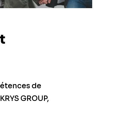
t
pétences de
e KRYS GROUP,