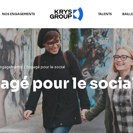
NOS ENGAGEMENTS
TALENTS
BAILL
ngagements
/
Engagé pour le social
agé pour le socia