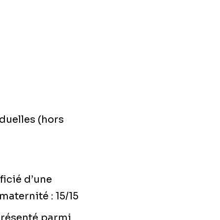
iduelles (hors
ficié d’une
aternité : 15/15
présenté parmi