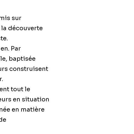
 mis sur
 la découverte
te.
en. Par
le, baptisée
urs construisent
.
nt tout le
eurs en situation
enée en matière
 de