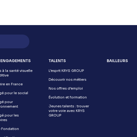
 ENGAGEMENTS
TALENTS
BAILLEURS
 à la santé visuelle
L’esprit KRYS GROUP
ditive
Découvrir nos métiers
ire en France
Nos offres d’emploi
é pour le social
Évolution et formation
gé pour
Jeunes talents : trouver
ironnement
votre voie avec KRYS
é pour les
GROUP
oires
 Fondation