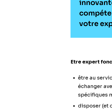
innovant
compéten
votre exp
Etre expert fon
être au servi
échanger ave
spécifiques m
disposer (et 