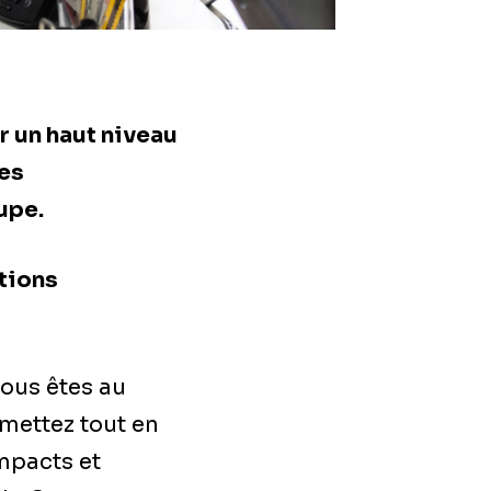
r un haut niveau
les
upe.
tions
vous êtes au
mettez tout en
mpacts et