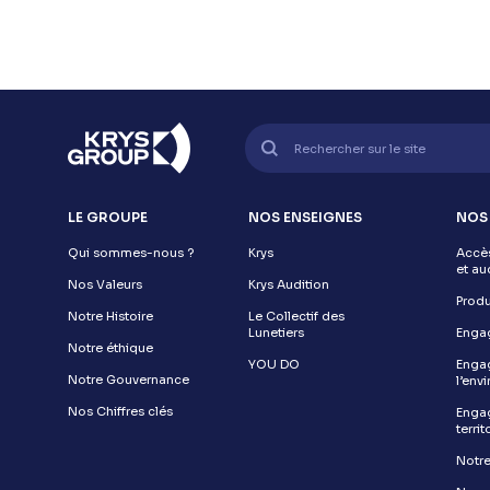
LE GROUPE
NOS ENSEIGNES
NOS
Qui sommes-nous ?
Krys
Accès
et au
Nos Valeurs
Krys Audition
Produ
Notre Histoire
Le Collectif des
Lunetiers
Engag
Notre éthique
YOU DO
Enga
Notre Gouvernance
l’env
Nos Chiffres clés
Engag
territ
Notre