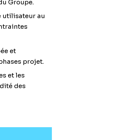
 du Groupe.
 utilisateur au
ntraintes
ée et
phases projet.
s et les
idité des