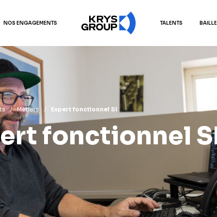
NOS ENGAGEMENTS
TALENTS
BAILL
ts
/
Métiers
/
Expert fonctionnel SI
ert fonctionnel S